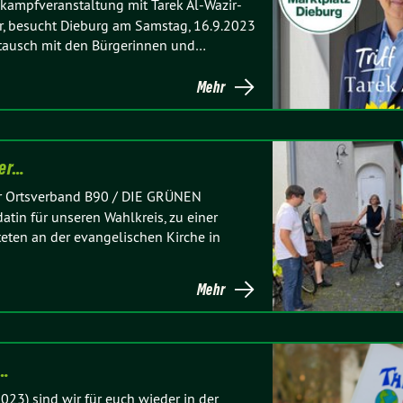
lkampfveranstaltung mit Tarek Al-Wazir-
r, besucht Dieburg am Samstag, 16.9.2023
stausch mit den Bürgerinnen und…
Mehr
ber…
er Ortsverband B90 / DIE GRÜNEN
tin für unseren Wahlkreis, zu einer
eten an der evangelischen Kirche in
Mehr
3…
23) sind wir für euch wieder in der