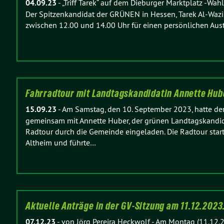
04.09.23
-
„Triff Tarek“ auf dem Dieburger Marktplatz -Wah
Der Spitzenkandidat der GRÜNEN in Hessen, Tarek Al-Wazi
zwischen 12.00 und 14.00 Uhr für einen persönlichen Au
Fahrradtour mit Landtagskandidatin Annette Hu
15.09.23
-
Am Samstag, den 10. September 2023, hatte d
gemeinsam mit Annette Huber, der grünen Landtagskandida
Radtour durch die Gemeinde eingeladen. Die Radtour start
Altheim und führte…
Aktuelle Anträge in der GV-Sitzung am 11.12.202
07.12.23
-
von Jörg Pereira Heckwolf
-
Am Montag (11.12.20