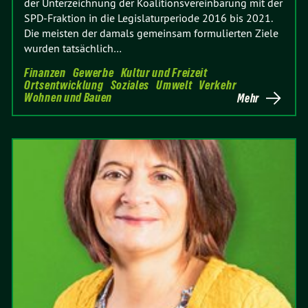
der Unterzeichnung der Koalitionsvereinbarung mit der
SPD-Fraktion in die Legislaturperiode 2016 bis 2021.
Die meisten der damals gemeinsam formulierten Ziele
wurden tatsächlich…
Finanzen
Gewerbe
Kultur und Freizeit
Ortsentwicklung
Soziales
Umwelt
Verkehr
Wohnen und Bauen
Mehr