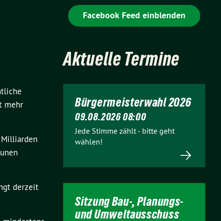
Facebook Feed einblenden
Aktuelle Termine
tliche
Bürgermeisterwahl 2026
ht mehr
09.08.2026 08:00
Jede Stimme zählt - bitte geht
Milliarden
wählen!
munen
ngt derzeit
Sitzung Bau-, Planungs-
und Umweltausschuss