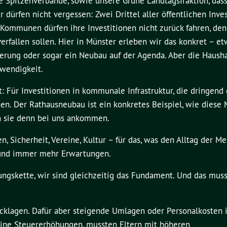
ne Spitzenverbände, sowie unsere Grüne Landtagsfraktion, das
rfen nicht vergessen: Zwei Drittel aller öffentlichen Inves
mmunen dürfen ihre Investitionen nicht zurück fahren, den
rfallen sollen. Hier in Münster erleben wir das konkret – e
erung oder sogar ein Neubau auf der Agenda. Aber die Haushal
twendigkeit.
: Für Investitionen in kommunale Infrastruktur, die dringend
. Der Rathausneubau ist ein konkretes Beispiel, wie diese M
n sie denn bei uns ankommen.
, Sicherheit, Vereine, Kultur – für das, was den Alltag der M
 und immer mehr Erwartungen.
rungskette, wir sind gleichzeitig das Fundament. Und das mu
ücklagen. Dafür aber steigende Umlagen oder Personalkosten 
ine Steuererhöhungen, mussten Eltern mit höheren