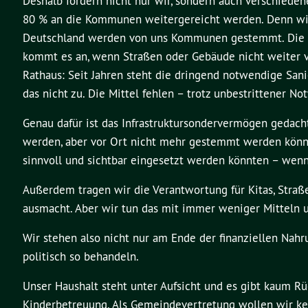
Deshalb fordern nicht nur wir, sondern auch verschiede
80 % an die Kommunen weitergereicht werden. Denn wir dü
Deutschland werden von uns Kommunen gestemmt. Die Ko
kommt es an, wenn Straßen oder Gebäude nicht weiter ve
Rathaus: Seit Jahren steht die dringend notwendige Sani
das nicht zu. Die Mittel fehlen – trotz unbestrittener No
Genau dafür ist das Infrastruktursondervermögen gedacht
werden, aber vor Ort nicht mehr gestemmt werden können
sinnvoll und sichtbar eingesetzt werden könnten – wen
Außerdem tragen wir die Verantwortung für Kitas, Straßen
ausmacht. Aber wir tun das mit immer weniger Mitteln
Wir stehen also nicht nur am Ende der finanziellen Nah
politisch so behandeln.
Unser Haushalt steht unter Aufsicht und es gibt kaum R
Kinderbetreuung. Als Gemeindevertretung wollen wir ke