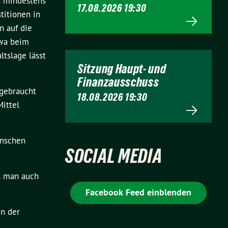
s mindestens
17.08.2026 19:30
titionen in
n auf die
twa beim
tslage lässt
Sitzung Haupt- und
Finanzausschuss
 gebraucht
18.08.2026 19:30
ittel
enschen
SOCIAL MEDIA
ss man auch
Facebook Feed einblenden
in der