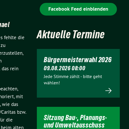
Facebook Feed einblenden
hael
Aktuelle Termine
s fehlte die
 zu
rzustellen,
Bürgermeisterwahl 2026
m
09.08.2026 08:00
 das rein
Jede Stimme zählt - bitte geht
wählen!
beachten,
oriert, mit
, wie das
/Caritas bzw.
Sitzung Bau-, Planungs-
ür die
und Umweltausschuss
 beim alten