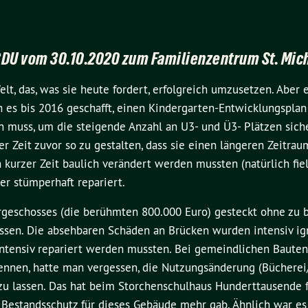
CDU vom 30.10.2020 zum Familienzentrum St. Mic
lt, das, was sie heute fordert, erfolgreich umzusetzen. Aber e
 es bis 2016 geschafft, einen Kindergarten-Entwicklungsplan
en muss, um die steigende Anzahl an U3- und Ü3- Plätzen siche
r Zeit zuvor so zu gestalten, dass sie einen längeren Zeitrau
kurzer Zeit baulich verändert werden mussten (natürlich fiel
er stümperhaft repariert.
rgeschosses (die berühmten 800.000 Euro) gesteckt ohne zu 
ssen. Die absehbaren Schäden an Brücken wurden intensiv ign
intensiv repariert werden mussten. Bei gemeindlichen Bauten
nennen, hatte man vergessen, die Nutzungsänderung (Bücherei
n zu lassen. Das hat beim Storchenschulhaus Hunderttausende f
n Bestandsschutz für dieses Gebäude mehr gab. Ähnlich war es