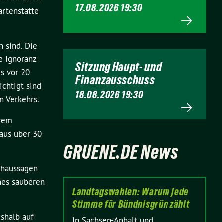
17.08.2026 19:30
artenstätte
n sind. Die
e Ignoranz
Sitzung Haupt- und
s vor 20
Finanzausschuss
ichtigt sind
18.08.2026 19:30
n Verkehrs.
erem
 aus über 30
GRUENE.DE News
schaussagen
nes sauberen
Landtagswahlen: Warum jede
Stimme für Bündnisgrün zählt
shalb auf
In Sachsen-Anhalt und