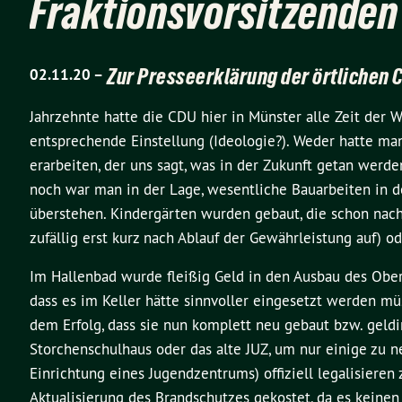
Fraktionsvorsitzenden
Zur Presseerklärung der örtlichen 
02.11.20 –
Jahrzehnte hatte die CDU hier in Münster alle Zeit der We
entsprechende Einstellung (Ideologie?). Weder hatte man
erarbeiten, der uns sagt, was in der Zukunft getan werd
noch war man in der Lage, wesentliche Bauarbeiten in de
überstehen. Kindergärten wurden gebaut, die schon nach 
zufällig erst kurz nach Ablauf der Gewährleistung auf) od
Im Hallenbad wurde fleißig Geld in den Ausbau des Obe
dass es im Keller hätte sinnvoller eingesetzt werden mü
dem Erfolg, dass sie nun komplett neu gebaut bzw. geld
Storchenschulhaus oder das alte JUZ, um nur einige zu 
Einrichtung eines Jugendzentrums) offiziell legalisiere
Aktualisierung des Brandschutzes gekostet, da es keine