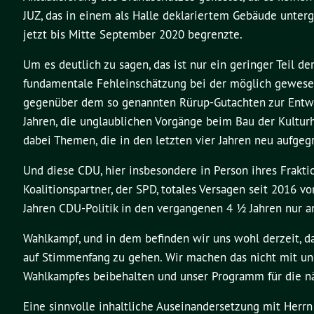
JUZ, das in einem als Halle deklariertem Gebäude unterg
jetzt bis Mitte September 2020 begrenzte.
Um es deutlich zu sagen, das ist nur ein geringer Teil 
fundamentale Fehleinschätzung bei der möglich gewesene
gegenüber dem so genannten Rürup-Gutachten zur Entwi
Jahren, die unglaublichen Vorgänge beim Bau der Kulturhal
dabei Themen, die in den letzten vier Jahren neu aufgeg
Und diese CDU, hier insbesondere in Person ihres Frakti
Koalitionspartner, der SPD, totales Versagen seit 2016 vo
Jahren CDU-Politik in den vergangenen 4 ½ Jahren nur 
Wahlkampf, und in dem befinden wir uns wohl derzeit, d
auf Stimmenfang zu gehen. Wir machen das nicht mit u
Wahlkampfes beibehalten und unser Programm für die näc
Eine sinnvolle inhaltliche Auseinandersetzung mit Herrn