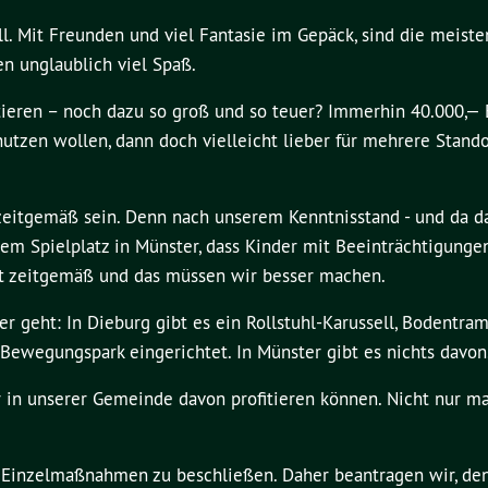
ll. Mit Freunden und viel Fantasie im Gepäck, sind die meist
n unglaublich viel Spaß.
tieren – noch dazu so groß und so teuer? Immerhin 40.000,—
nutzen wollen, dann doch vielleicht lieber für mehrere Stando
n zeitgemäß sein. Denn nach unserem Kenntnisstand - und da d
nem Spielplatz in Münster, dass Kinder mit Beeinträchtigung
icht zeitgemäß und das müssen wir besser machen.
r geht: In Dieburg gibt es ein Rollstuhl-Karussell, Bodentra
 Bewegungspark eingerichtet. In Münster gibt es nichts davon
er in unserer Gemeinde davon profitieren können. Nicht nur m
l, Einzelmaßnahmen zu beschließen. Daher beantragen wir, den